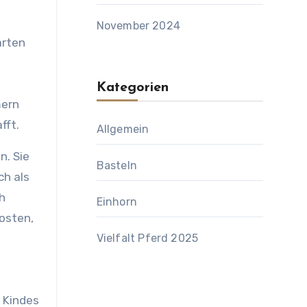
November 2024
arten
Kategorien
mern
fft.
Allgemein
n. Sie
Basteln
ch als
ch
Einhorn
osten,
Vielfalt Pferd 2025
s Kindes