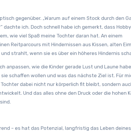
ptisch gegenüber. „Warum auf einem Stock durch den G
?“ dachte ich. Doch schnell habe ich gemerkt, dass Hobby
llem, wie viel Spaß meine Tochter daran hat. An einem
nen Reitparcours mit Hindernissen aus Kissen, alten Ei
t und strahlt, wenn sie es über ein höheres Hindernis scha
 sich anpassen, wie die Kinder gerade Lust und Laune habe
ie schaffen wollen und was das nächste Ziel ist. Für mi
Tochter dabei nicht nur körperlich fit bleibt, sondern au
wickelt. Und das alles ohne den Druck oder die hohen K
sind.
rend – es hat das Potenzial, langfristig das Leben deine