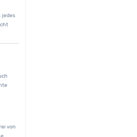
 jedes
scht
uch
unte
.
rei von
e,