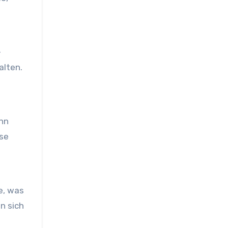
-
alten.
ann
ose
e, was
n sich