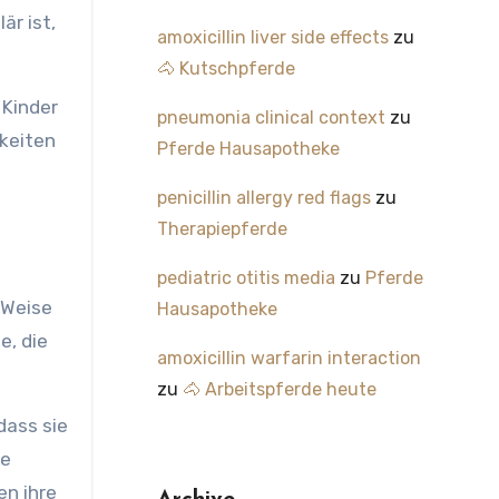
är ist,
amoxicillin liver side effects
zu
🐴 Kutschpferde
 Kinder
pneumonia clinical context
zu
keiten
Pferde Hausapotheke
penicillin allergy red flags
zu
Therapiepferde
pediatric otitis media
zu
Pferde
 Weise
Hausapotheke
e, die
amoxicillin warfarin interaction
zu
🐴 Arbeitspferde heute
dass sie
ie
en ihre