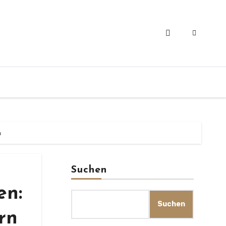
n
Suchen
en:
Suchen
rn