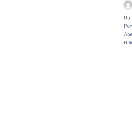
Du kennst es bestimmt: Deine kleine Reiterin liebt es, ihr
Pon
Abe
Be