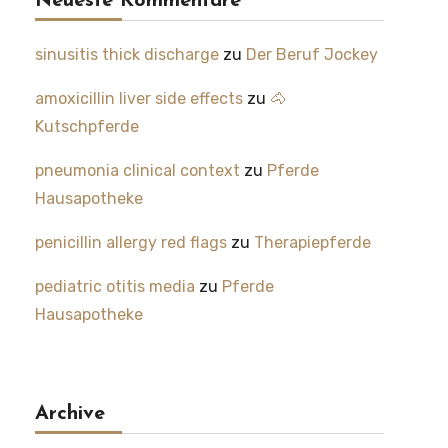
Neueste Kommentare
sinusitis thick discharge
zu
Der Beruf Jockey
amoxicillin liver side effects
zu
🐴
Kutschpferde
pneumonia clinical context
zu
Pferde
Hausapotheke
penicillin allergy red flags
zu
Therapiepferde
pediatric otitis media
zu
Pferde
Hausapotheke
Archive