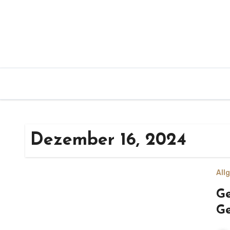
Zum
Inhalt
springen
Dezember 16, 2024
All
Ge
Ge