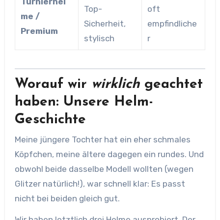
Turnierhel
Top-
oft
me /
Sicherheit,
empfindliche
Premium
stylisch
r
Worauf wir
wirklich
geachtet
haben: Unsere Helm-
Geschichte
Meine jüngere Tochter hat ein eher schmales
Köpfchen, meine ältere dagegen ein rundes. Und
obwohl beide dasselbe Modell wollten (wegen
Glitzer natürlich!), war schnell klar: Es passt
nicht bei beiden gleich gut.
Wir haben letztlich drei Helme ausprobiert. Der