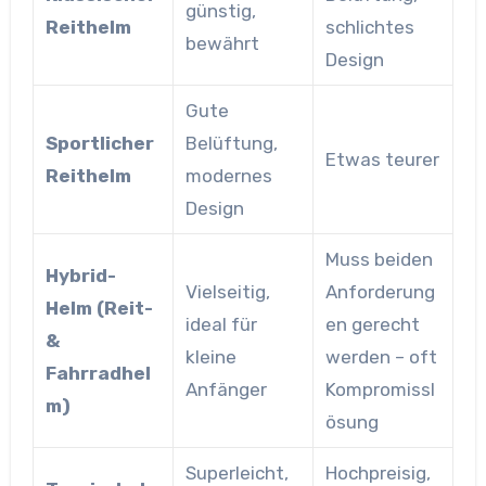
günstig,
Reithelm
schlichtes
bewährt
Design
Gute
Sportlicher
Belüftung,
Etwas teurer
Reithelm
modernes
Design
Muss beiden
Hybrid-
Vielseitig,
Anforderung
Helm (Reit-
ideal für
en gerecht
&
kleine
werden – oft
Fahrradhel
Anfänger
Kompromissl
m)
ösung
Superleicht,
Hochpreisig,