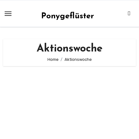
Zum
Inhalt
Ponygeflüster
springen
Aktionswoche
Home
Aktionswoche