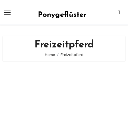
Zum
Inhalt
Ponygeflüster
springen
Freizeitpferd
Home
Freizeitpferd