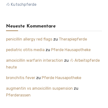
🐴 Kutschpferde
Neueste Kommentare
penicillin allergy red flags
zu
Therapiepferde
pediatric otitis media
zu
Pferde Hausapotheke
amoxicillin warfarin interaction
zu
🐴 Arbeitspferde
heute
bronchitis fever
zu
Pferde Hausapotheke
augmentin vs amoxicillin suspension
zu
Pferderassen