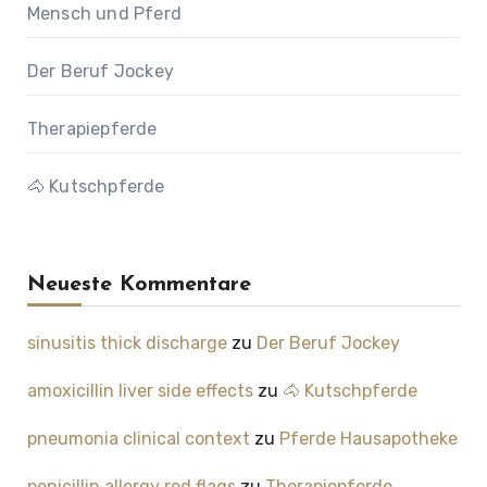
Mensch und Pferd
Der Beruf Jockey
Therapiepferde
🐴 Kutschpferde
Neueste Kommentare
sinusitis thick discharge
zu
Der Beruf Jockey
amoxicillin liver side effects
zu
🐴 Kutschpferde
pneumonia clinical context
zu
Pferde Hausapotheke
penicillin allergy red flags
zu
Therapiepferde