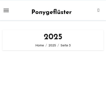
Zum
Inhalt
Ponygeflüster
springen
2025
Home
2025
Seite 3