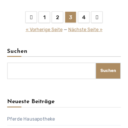
Seitennummerierung
1
2
3
4
der
« Vorherige Seite
—
Nächste Seite »
Beiträge
Suchen
Suchen
Neueste Beiträge
Pferde Hausapotheke