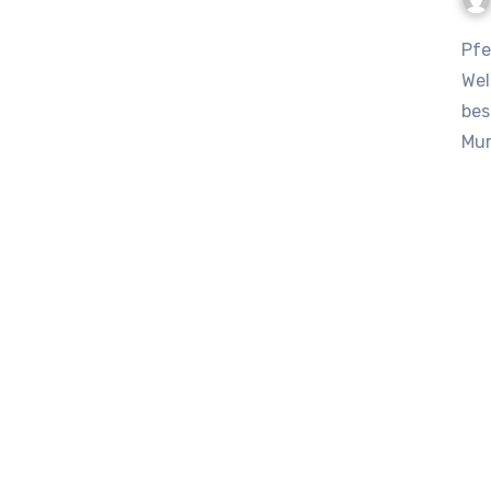
Pferderassen entdecken – Vielfalt Pferd hautnah erleben
Wel
bes
Mur