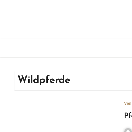
Zum
Inhalt
springen
Wildpferde
Vie
Pf