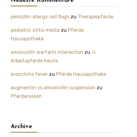
Neueste Kommentare
penicillin allergy red flags
zu
Therapiepferde
pediatric otitis media
zu
Pferde
Hausapotheke
amoxicillin warfarin interaction
zu
🐴
Arbeitspferde heute
bronchitis fever
zu
Pferde Hausapotheke
augmentin vs amoxicillin suspension
zu
Pferderassen
Archive