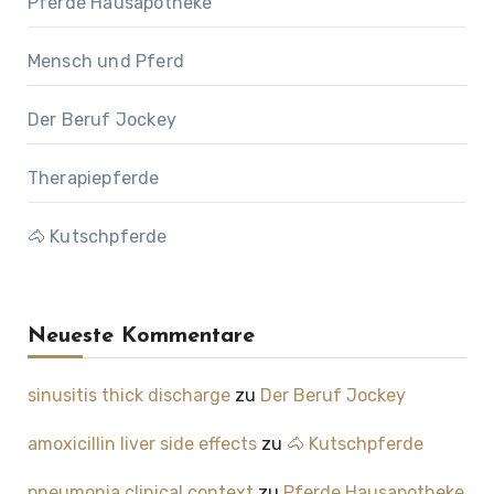
Pferde Hausapotheke
Mensch und Pferd
Der Beruf Jockey
Therapiepferde
🐴 Kutschpferde
Neueste Kommentare
sinusitis thick discharge
zu
Der Beruf Jockey
amoxicillin liver side effects
zu
🐴 Kutschpferde
pneumonia clinical context
zu
Pferde Hausapotheke