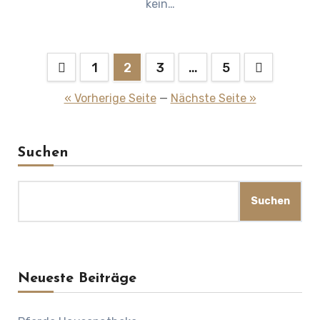
kein…
Seitennummerierung
1
2
3
…
5
der
« Vorherige Seite
—
Nächste Seite »
Beiträge
Suchen
Suchen
Neueste Beiträge